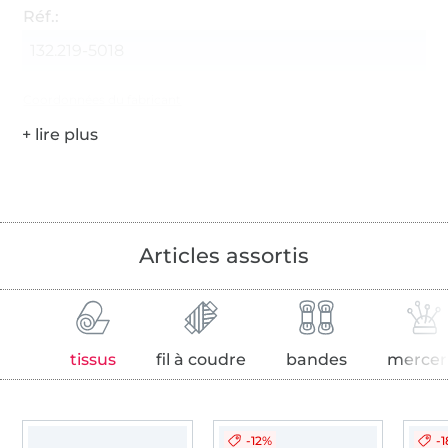
Réf.:
132.219-5018
Coordonnées du fabricant
Articles assortis
tissus
fil à coudre
bandes
mercer
-12%
-