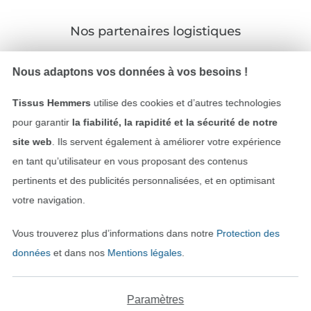
Nos partenaires logistiques
Nous adaptons vos données à vos besoins !
Tissus Hemmers
utilise des cookies et d’autres technologies
Passer à la boutique allemande
pour garantir
la fiabilité, la rapidité et la sécurité de notre
site web
. Ils servent également à améliorer votre expérience
Mentions légales
en tant qu’utilisateur en vous proposant des contenus
pertinents et des publicités personnalisées, et en optimisant
CGV
votre navigation.
Protection des données
Vous trouverez plus d’informations dans notre
Protection des
données
et dans nos
Mentions légales
.
Droit de rétractation
Contact
Paramètres