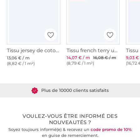
Tissu jersey de coton uni, fuchsia
Tissu french terry uni, rose fuchsia
14,07 € / m
16,08 € / m
9,03 €
13,06 € / m
(8,79 € / 1 m²)
(16,72 
(8,82 € / 1 m²)
Plus de 1.8 millions de mètres de tissu en stock
Plus de 10000 clients satisfaits
36 ans d'expérience
VOULEZ-VOUS ÊTRE INFORMÉ DES
NOUVEAUTÉS ?
Soyez toujours informé(e) & recevez un
code promo de 10%
en guise de remerciement.