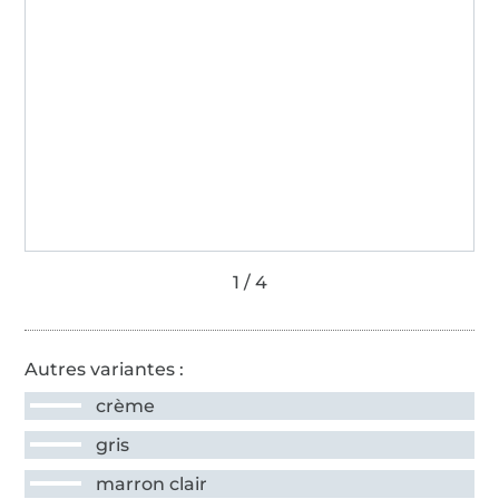
Autres variantes :
crème
gris
marron clair