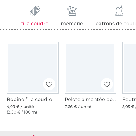
fil à coudre
mercerie
patrons de cout
Bobine fil à coudre Gütermann 200m polyester, (802) crème vanille
Pelote aimantée pour épingles
4,99 € / unité
7,66 € / unité
5,95 € 
(2,50 € / 100 m)
Plus de 1.8 millions de mètres de tissu en stock
Plus de 10000 clients satisfaits